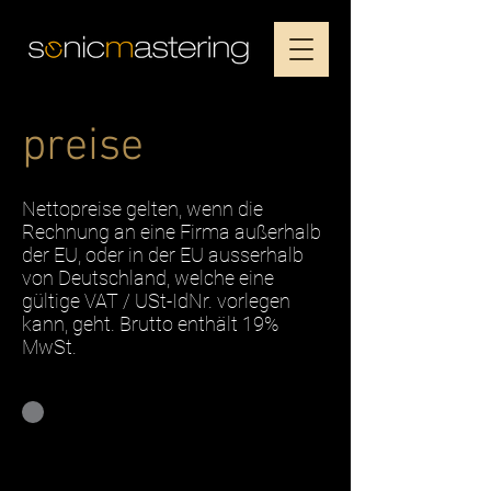
preise
Nettopreise gelten, wenn die
Rechnung an eine Firma außerhalb
der EU, oder in der EU ausserhalb
von Deutschland, welche eine
gültige VAT / USt-IdNr. vorlegen
kann, geht. Brutto enthält 19%
MwSt.
Online