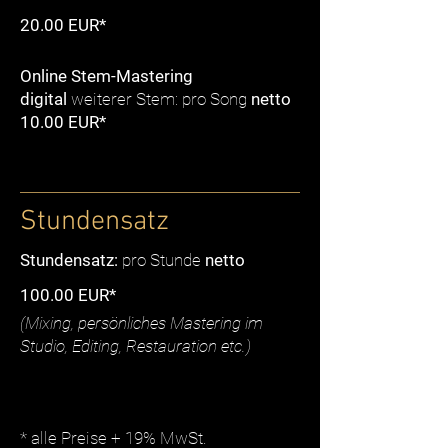
20.00 EUR*
O
nline Stem-Mastering
digital
weiterer Stem: pro Song
netto
10.00 EUR*
Stundensatz
St
undensatz
:
pro Stunde
netto
100.00 EUR*
(
Mixing,
persönliches Mastering im
Studio, Editing, Restauration etc.)
* alle Preise + 19% MwSt.