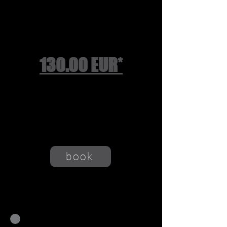
Online
Stem-Mastering:
130.00 EUR*
* pro So
ng
bis 10 Stereo-Stems
CD + Onlineversion
+ 19% MwSt.
book