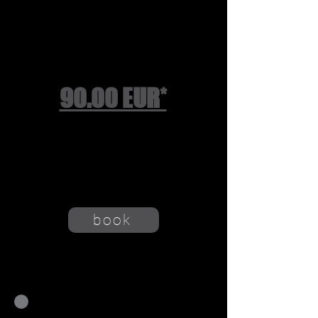
Stereo-
Mastering:
90.00 EUR*
* pro So
ng
inkl. 2 Revisionen
CD + Onlineversion
+ 19% MwSt.
book