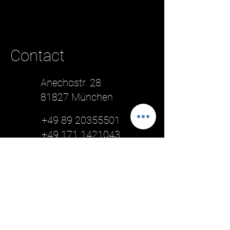
Contact
Anechostr. 28
81827 München
+49 89 20355501
+49 171 1421043
info@sonicmastering.de