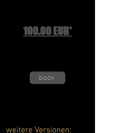
Beratung
100.00 EUR*
* pro Stunde
+ 19% MwSt.
book
weitere Versionen: