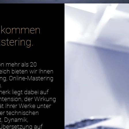
illkommen
stering.
on mehr als 20
ich bieten wir Ihnen
ing, Online-Mastering
.
rk liegt dabei auf
Intension, der Wirkung
ät Ihrer Werke unter
ler technischen
t, Dynamik,
Übersetzung auf