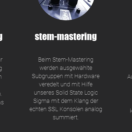
g
stem-mastering
r
Beim Stem-Mastering
werden ausgewählte
g
Subgruppen mit Hardware
n
A
veredelt und mit Hilfe
unseres Solid State Logic
.
Sigma mit dem Klang der
as
echten SSL Konsolen analog
summiert.