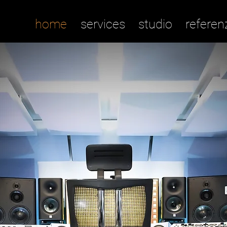
home
services
studio
referen